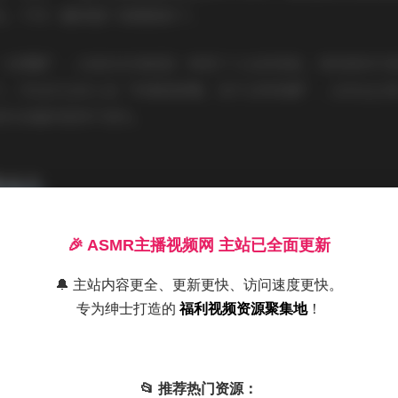
线，不然一翻身整个氛围就碎了。
一定要酥”。ASMR本身就是一种很个人化的体验，有时候你只
了。评论区也有人说“听着很舒服，但不会特别麻”，这完全正
把耳朵搞坏就得不偿失。
什么？
🎉 ASMR主播视频网 主站已全面更新
六挺爱折腾新东西。比如“直升机”这种花式口技，也有人声+
风格的助眠视频，场景变一变，体验也跟着变。 评论区里粉丝经
🔔 主站内容更全、更新更快、访问速度更快。
，她也真的会根据需求去调整内容，这一点挺对味儿的。
专为绅士打造的
福利视频资源聚集地
！
ASMR哄睡”，只留触发音，适合完全不想听人说话的时候；有
一遍敲一下，让听众有一种“被点名”的微妙感觉。 这种互动感
📂 推荐热门资源：