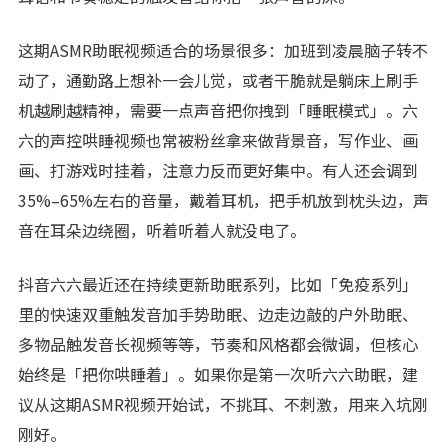
这期ASMR助眠视频适合的场景很多：加班到凌晨脑子转不
动了，通勤路上想补一会儿觉，或者干脆就是躺床上刷手
机越刷越精神，需要一点声音把你拽到「睡眠模式」。六
六的声控哄睡视频也常被粉丝拿来做背景音，写作业、画
画、打游戏时挂着，注意力反而更好集中。有人还会调到
蜓语ASMR以极致沉浸的多元声场，为您打造一秒解压、瞬间入梦的专属耳畔治愈空间。
35%–65%左右的音量，戴着耳机，把手机放到枕头边，声
音在耳朵边绕圈，听着听着人就没电了。
抖音六六最近还在持续更新助眠系列，比如「免疫系列」
里的快速双重触发音加手势助眠、边走边敲的户外助眠、
多物品触发音长视频等等，节奏和风格都会微调，但核心
始终是「把你哄睡着」。如果你是第一次听六六助眠，建
议从这期ASMR视频开始试，不挑耳、不刺激，用来入坑刚
刚好。