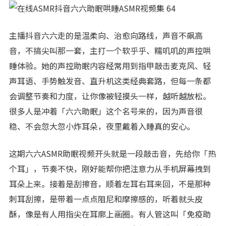
主播抖音六六走的是温柔向、治愈向路线，声音不飙高
音，不搞尖叫那一套，主打一个软乎乎、糯叽叽的声控哄
睡体验。她的声控助眠内容经常用到指甲敲击麦克风、轻
声耳语、手势触发音、直升机这类经典套路，但每一条都
会调整节奏和力度，让你像被轻摸头一样，越听越放松。
很多人是冲着「六六助眠」这个名号来的，因为声音很
稳、不会忽大忽小炸耳朵，夜里戴着入睡真的安心。
这期六六ASMR助眠视频开头就是一段敲击音，先给你「热
个耳」，节奏不快，刚好能帮你把注意力从手机屏幕拽到
耳朵上来。接着是刮擦音，顺着左耳右耳来回，不是那种
刺耳刮擦，是带着一点点阻尼和摩擦感的，听着就头皮
酥，像是有人用指尖在耳廓上画圈。有人管这叫「免疫助