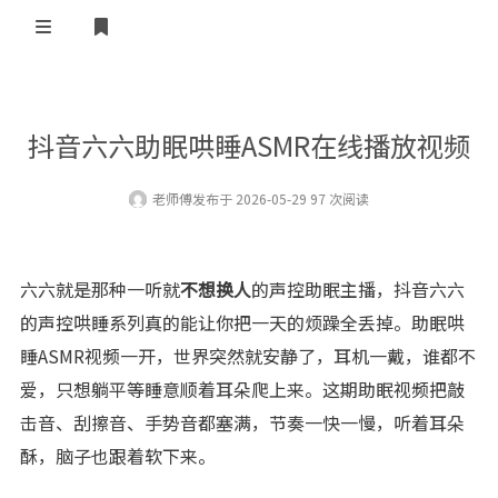
登录
抖音六六助眠哄睡ASMR在线播放视频
老师傅
发布于 2026-05-29 97 次阅读
六六就是那种一听就
不想换人
的声控助眠主播，抖音六六
的声控哄睡系列真的能让你把一天的烦躁全丢掉。助眠哄
睡ASMR视频一开，世界突然就安静了，耳机一戴，谁都不
爱，只想躺平等睡意顺着耳朵爬上来。这期助眠视频把敲
击音、刮擦音、手势音都塞满，节奏一快一慢，听着耳朵
酥，脑子也跟着软下来。