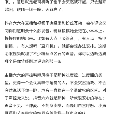
眠」，意思就是老司机听了也不会突然被吓醒，只会越来
越困，眼睛一闭一睁，天就亮了。
抖音六六在直播和视频里也经常和粉丝互动，会在评论区
问你们这期要什么触发音，粉丝投稿她会记在小本本上，
慢慢排期拍出来。比如有人点「吸管音」，有人点「指甲
刮擦」，有人想听「直升机」，她都会想办法安排。这期
助眠视频就埋了不少粉丝点名要的声音，你可以边听边猜
哪个是你曾经刷过评论的那一条。
主播六六的声控哄睡风格不是那种过度撩、过度甜的类
型，更像一个会认真哄你睡觉的人，不会突然插戏、不会
突然说话吓你一跳，声音一直稳在一个很放松的区间。对
于声控党来说，抖音六六就是那种一听就很安心的存在：
声音不尖、不炸麦、不刻意卖嗲，而是用自然呼吸、小声
耳语和节奏稳定的触发音给你搭一张声音的床。