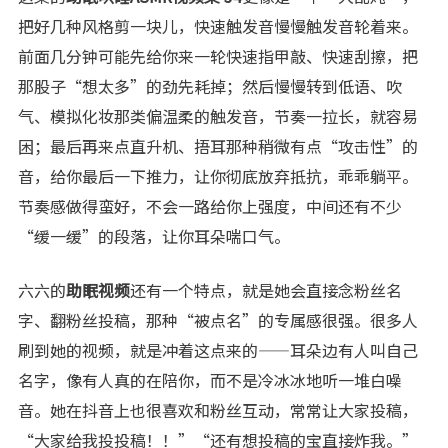
把好几种风格剪一块儿，快速触发音慢慢触发音轮着来。
前面几分钟可能先给你来一轮快速指甲敲、快速刮擦，把
那股子“想太多”的劲先耗掉；然后慢慢转到低语、吹
气、模拟化妆那类偏温柔的触发音，节奏一拉长，就容易
困；最后再来点直升机、捂耳那种稍微有点“攻击性”的
音，给你最后一下推力，让你彻底放弃抵抗，乖乖躺平。
节奏感做得蛮好，不会一路给你上强度，中间还有不少
“缓一缓”的段落，让你耳朵喘口气。
六六的
助眠视频
还有一个特点，就是她会直接念粉丝名
字、翻粉丝投稿，那种“被点名”的专属感很强。很多人
刷到她的视频，就是冲着这点来的——耳朵边有人叫自己
名字，像有人真的在陪你，而不是冷冰冰地听一堆白噪
音。她在抖音上也很喜欢和粉丝互动，常常让大家投稿，
“大家给我投投稿！！”“还有想投稿的宝直接炸我。”