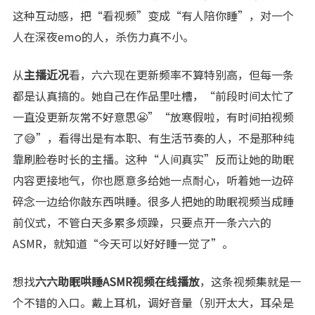
这种互动感，把“看视频”变成“有人陪你睡”，对一个
蜓语ASMR以极致沉浸的多元声场，为您打造一秒解压、瞬间入梦的专属耳畔治愈空间。
人在深夜emo的人，杀伤力真不小。
从
主播近况
看，六六现在更新频率不算特别高，但每一条
都是认真搞的。她自己在作品里吐槽，“前段时间太忙了
一直没更新灰常不好意思😬”“放寒假啦，有时间拍视频
了😅”，看得出是有本职、有生活节奏的人，不是那种纯
靠刷脸卷时长的主播。这种“人间真实”反而让她的助眠
内容更接地气，你也愿意多给她一点耐心，听着她一边碎
碎念一边给你敲东西哄睡。很多人把她的助眠视频当成睡
前仪式，不管白天多累多烦躁，只要点开一条六六的
ASMR，就知道“今天可以好好睡一觉了”。
想找
六六助眠哄睡ASMR视频在线播放
，这条视频集就是一
个不错的入口。戴上耳机，调好音量（别开太大，耳朵是