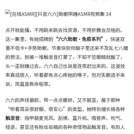
点开就能播，不用跳来跳去找资源，不用折腾会员啥的。
这一集里，有她招牌的
“六六助眠•免疫系列”
，快速双
重不低卡+手势助眠，节奏快到你脑子里还来不及乱七八糟
的想法，就被一堆触发音打蒙了，不知不觉眼睛就酸了，
头一歪就睡过去。六六自己也说是连夜赶出来的，这波效
率真挺感人，听着都有点心疼她的嗓子，但对失眠选手来
说，简直是救命稻草。
六六的声线偏软，带一点点撒娇，又不腻歪，属于那种
“听着耳朵很舒服、很安心”的类型。她特别擅长搞各种
触发音
：指甲敲麦克风、刮擦、直升机、吸管声、吹气、
轻语，甚至还有粉丝投稿的各种奇怪物品触发音。有的人