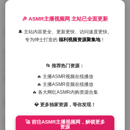
友好型。强度不算夸张，声音也不会忽大忽小，非常适合
入门体验。
🎉 ASMR主播视频网 主站已全面更新
LunaRexx ASMR 的其他视频
🔔 主站内容更全、更新更快、访问速度更快。
专为绅士打造的
福利视频资源聚集地
！
除了这期Goth GF头皮按摩，她的频道还有各种各样的触
发音和角色扮演，风格基本是暗黑又治愈的那一路。你喜
📂 推荐热门资源：
欢这一期的话，顺着她的列表往下滑，还能挖到不少宝
🔥 主播ASMR视频在线播放
藏。
🔥 主播ASMR音频在线播放
🔥 各大网红ASMR内购资源合集
怎么调节音量才合适？
💎 更多独家资源，等你发现！
建议先从低音量开始，自己感觉一下，再慢慢往上加。耳
🚀 前往ASMR主播视频网，解锁更多
资源
朵很敏感，别一上来就拉满，容易反效果。特别是晚上安